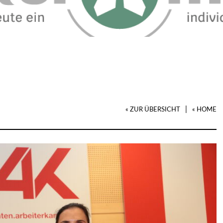
|
« ZUR ÜBERSICHT
« HOME