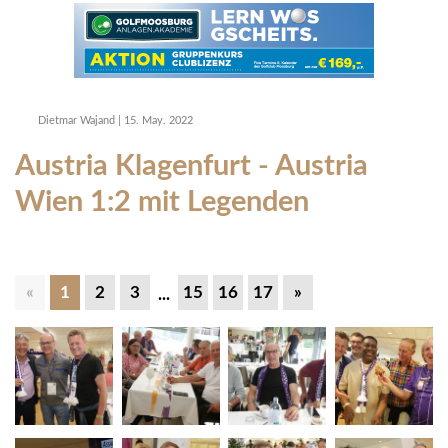
Dietmar Wajand
|
15. May. 2022
Austria Klagenfurt - Austria
Wien 1:2 mit Legenden
«
1
2
3
15
16
17
»
...