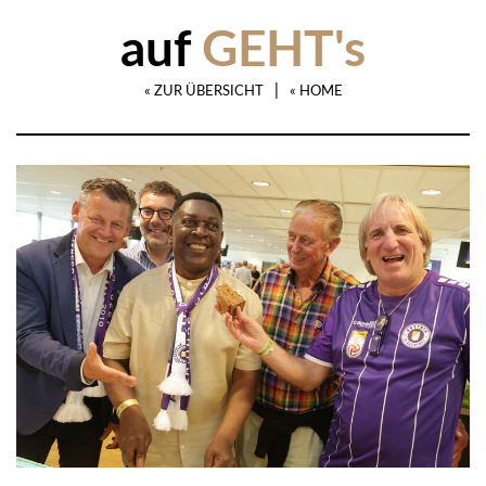
auf
GEHT's
|
« ZUR ÜBERSICHT
« HOME