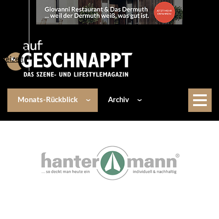
Über uns
Events
Kulinarik
Lifestyle
Freizeit
Monats-Rückblick
Archiv