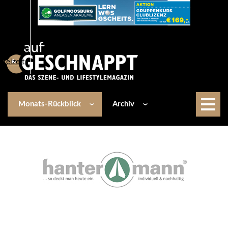
Über uns
Events
Kulinarik
Lifestyle
Freizeit
Monats-Rückblick
Archiv