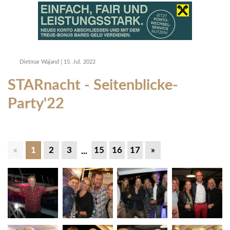
Dietmar Wajand
|
15. Jul. 2022
STARnacht - Seitenblicke-
Party'22
«
1
2
3
15
16
17
»
...