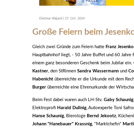
Dietmar Wajand
|
27. Oct. 2024
Große Feiern beim Jesenk
Gleich zwei Gründe zum Feiern hatte
Franz Jesenko
Hauptbahnhof liegt, - 50 Jahre Buffet und 60 Jahre
einem ganz besonderen Geschenk beim Jubilar ein.
Kastner
, den StRinnen
Sandra Wassermann
und
Co
Habenicht
überreichte er die Urkunde mit dem Rec
Burger
überreichte eine Ehrenurkunde der Wirtsch
Beim Fest dabei waren auch LH-Stv.
Gaby Schaunig
Elektroprofi
Harald Dullnig
, Autoexperte Toni Safr
Hanse Schaunig
, Bierologe
Bernd Jekootz
, Küchen
Johann "Hanebauer" Krassnig
, "Marktchefin"
Marti