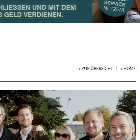
|
« ZUR ÜBERSICHT
« HOME