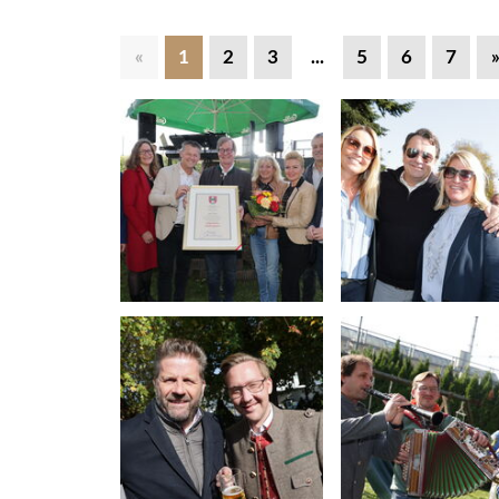
«
1
2
3
...
5
6
7