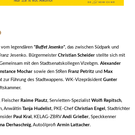
o
vom legendären
"Buffet Jesenko"
, das zwischen Südpark und
 Franz Jesenko. Bürgermeister
Christian Scheider
stellte sich mit
 Gemeinsam mit den Stadtsenatskollegen Vizebgm.
Alexander
nstance Mochar
sowie den StRen
Franz Petritz
und
Max
ht zur Führung des Stadtwappens. WK-Vizepräsident
Gunter
aftskammer.
, Fleischer
Raime Plautz
, Servietten-Spezialist
Wolfi Repitsch
,
on, Anwältin
Tanja Hudelist
, PKE-Chef
Christian Engel
, Stadtrichter
insider
Paul Kral
, KELAG-ZBRV
Andi Grießer
, Speckkenner
na Derhaschnig
, Autoölprofi
Armin Lattacher
.