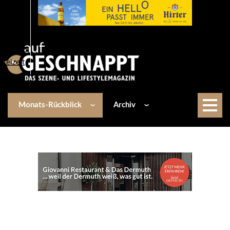
Über uns
Events
Kulinarik
Lifestyle
Freizeit
Monats-Rückblick
Archiv