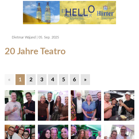
Dietmar Wajand
|
05. Sep. 2025
20 Jahre Teatro
«
1
2
3
4
5
6
»