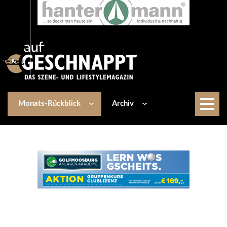
Über uns
Events
Kulinarik
Lifestyle
Freizeit
Monats-Rückblick
Archiv