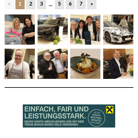
«
1
2
3
5
6
7
»
...