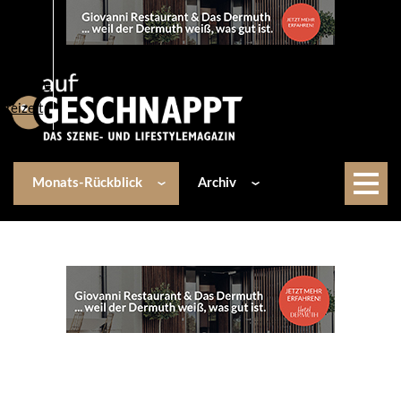
Über uns
Events
Kulinarik
Lifestyle
Freizeit
Monats-Rückblick
Archiv