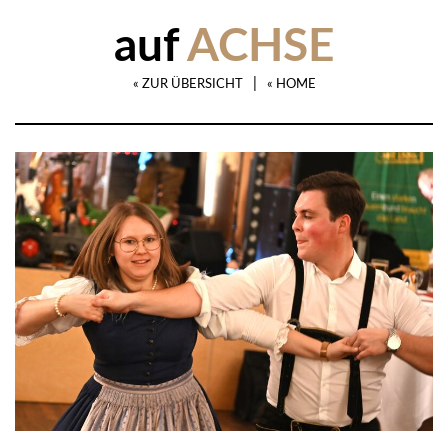
auf
ACHSE
|
« ZUR ÜBERSICHT
« HOME