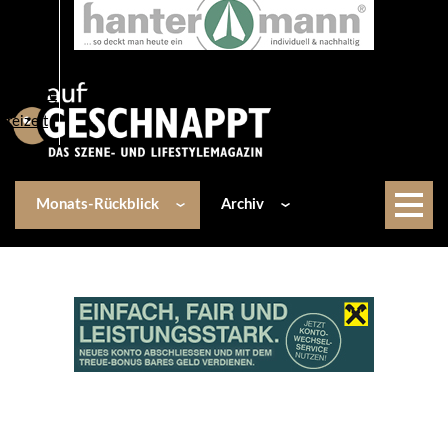
Über uns
Events
Kulinarik
Lifestyle
Freizeit
Monats-Rückblick
Archiv