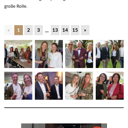
große Rolle.
«
1
2
3
13
14
15
»
...