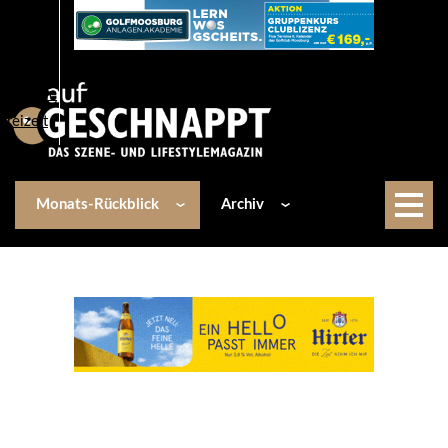
Über uns
Events
Kulinarik
Lifestyle
Freizeit
Monats-Rückblick
Archiv