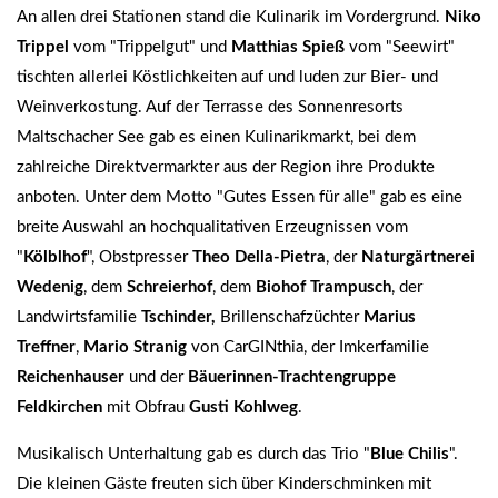
An allen drei Stationen stand die Kulinarik im Vordergrund.
Niko
Trippel
vom "Trippelgut" und
Matthias Spieß
vom "Seewirt"
tischten allerlei Köstlichkeiten auf und luden zur Bier- und
Weinverkostung. Auf der Terrasse des Sonnenresorts
Maltschacher See gab es einen Kulinarikmarkt, bei dem
zahlreiche Direktvermarkter aus der Region ihre Produkte
anboten. Unter dem Motto "Gutes Essen für alle" gab es eine
breite Auswahl an hochqualitativen Erzeugnissen vom
"
Kölblhof
", Obstpresser
Theo Della-Pietra
, der
Naturgärtnerei
Wedenig
, dem
Schreierhof
, dem
Biohof Trampusch
, der
Landwirtsfamilie
Tschinder,
Brillenschafzüchter
Marius
Treffner
,
Mario Stranig
von CarGINthia, der Imkerfamilie
Reichenhauser
und der
Bäuerinnen-Trachtengruppe
Feldkirchen
mit Obfrau
Gusti Kohlweg
.
Musikalisch Unterhaltung gab es durch das Trio "
Blue Chilis
".
Die kleinen Gäste freuten sich über Kinderschminken mit