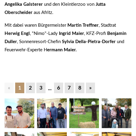
Angelika Galsterer
und den Kleintierzoo von
Jutta
Oberscheider
aus Afritz.
Mit dabei waren Bürgermeister
Martin Treffner
, Stadtrat
Herwig Engl
, "Nimo"-Lady
Ingrid Maier
, KFZ-Profi
Benjamin
Duller
, Sonnenresort-Chefin
Sylvia Della-Pietra-Dorfer
und
Feuerwehr-Experte H
ermann Maier.
«
1
2
3
6
7
8
»
...