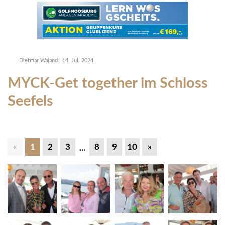
Dietmar Wajand
|
14. Jul. 2024
MYCK-Get together im Schloss
Seefels
«
1
2
3
8
9
10
»
...