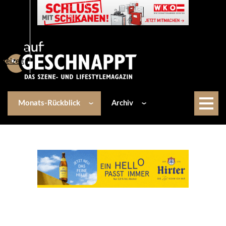
Über uns
Events
Kulinarik
Lifestyle
Freizeit
Monats-Rückblick
Archiv