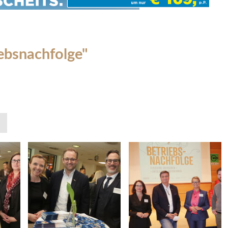
ebsnachfolge"
»