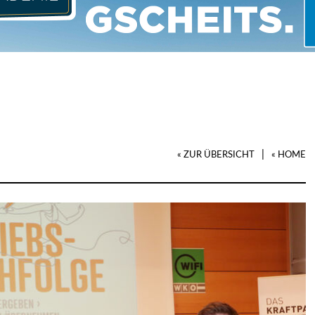
|
« ZUR ÜBERSICHT
« HOME