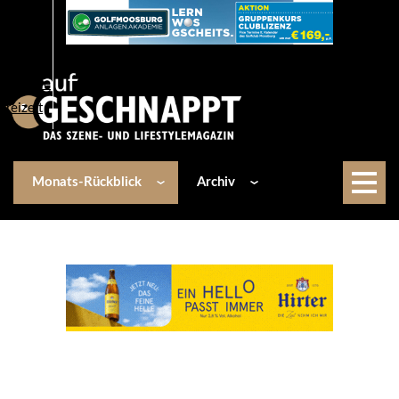
Über uns
Events
Kulinarik
Lifestyle
Freizeit
Monats-Rückblick
Archiv