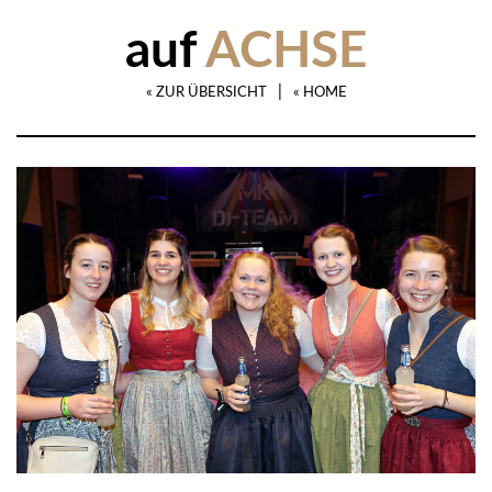
auf
ACHSE
|
« ZUR ÜBERSICHT
« HOME