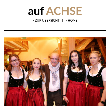
auf
ACHSE
|
« ZUR ÜBERSICHT
« HOME