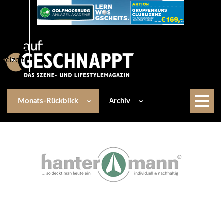
Über uns
Events
Kulinarik
Lifestyle
Freizeit
Monats-Rückblick
Archiv