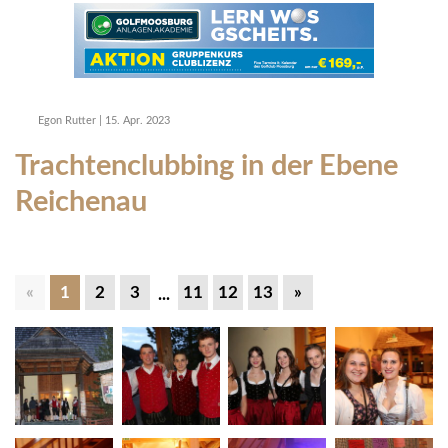
Egon Rutter
|
15. Apr. 2023
Trachtenclubbing in der Ebene
Reichenau
«
1
2
3
11
12
13
»
...