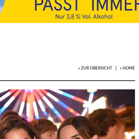
|
« ZUR ÜBERSICHT
« HOME