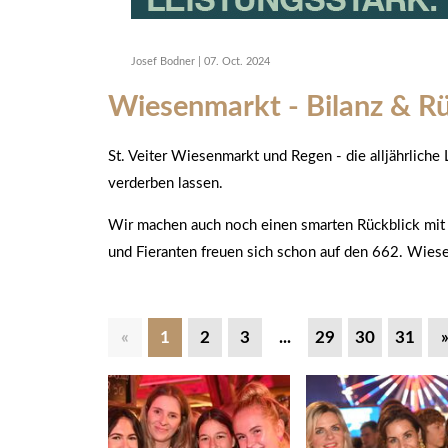
Josef Bodner
|
07. Oct. 2024
Wiesenmarkt - Bilanz & Rü
St. Veiter Wiesenmarkt und Regen - die alljährliche L
verderben lassen.
Wir machen auch noch einen smarten Rückblick mit b
und Fieranten freuen sich schon auf den 662. Wie
«
1
2
3
...
29
30
31