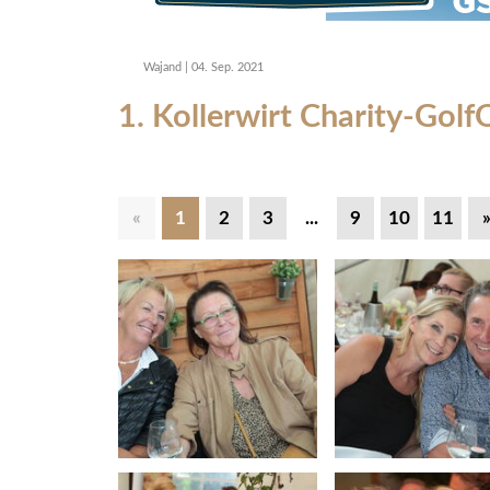
Wajand
|
04. Sep. 2021
1. Kollerwirt Charity-Gol
«
1
2
3
...
9
10
11