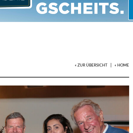
|
« ZUR ÜBERSICHT
« HOME