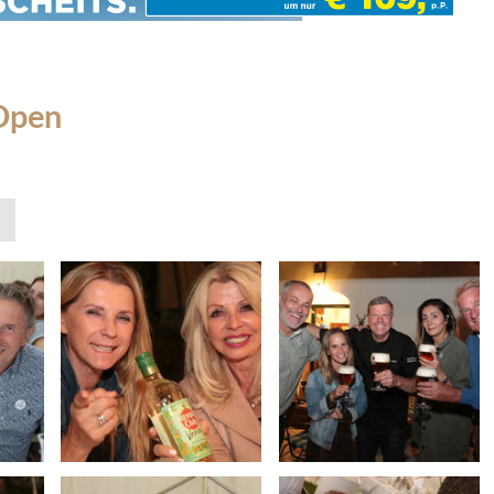
fOpen
»