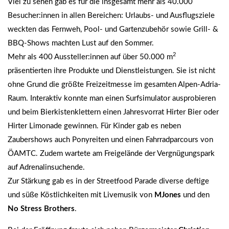
Viel zu sehen gab es für die insgesamt mehr als 40.000
Besucher:innen in allen Bereichen: Urlaubs- und Ausflugsziele
weckten das Fernweh, Pool- und Gartenzubehör sowie Grill- &
BBQ-Shows machten Lust auf den Sommer.
2
Mehr als 400 Aussteller:innen auf über 50.000 m
präsentierten ihre Produkte und Dienstleistungen. Sie ist nicht
ohne Grund die größte Freizeitmesse im gesamten Alpen-Adria-
Raum. Interaktiv konnte man einen Surfsimulator ausprobieren
und beim Bierkistenklettern einen Jahresvorrat Hirter Bier oder
Hirter Limonade gewinnen. Für Kinder gab es neben
Zaubershows auch Ponyreiten und einen Fahrradparcours von
ÖAMTC. Zudem wartete am Freigelände der Vergnügungspark
auf Adrenalinsuchende.
Zur Stärkung gab es in der Streetfood Parade diverse deftige
und süße Köstlichkeiten mit Livemusik von
MJones
und den
No Stress Brothers
.