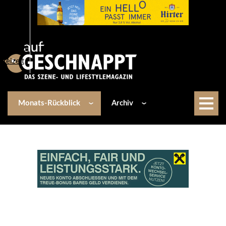
Über uns
Events
Kulinarik
Lifestyle
Freizeit
Monats-Rückblick
Archiv