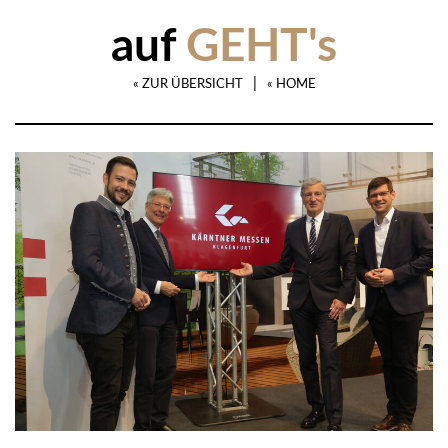
auf
GEHT's
|
« ZUR ÜBERSICHT
« HOME