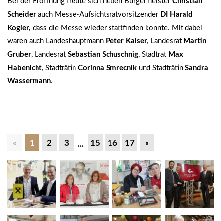
Bei der Eröffnung freute sich neben Bürgermeister
Christian
Scheider
auch Messe-Aufsichtsratvorsitzender
DI Harald
Kogler,
dass die Messe wieder stattfinden konnte. Mit dabei
waren auch Landeshauptmann
Peter Kaiser
, Landesrat
Martin
Gruber
, Landesrat
Sebastian Schuschnig
, Stadtrat
Max
Habenicht
, Stadträtin
Corinna Smrecnik
und Stadträtin
Sandra
Wassermann
.
«
1
2
3
15
16
17
»
...