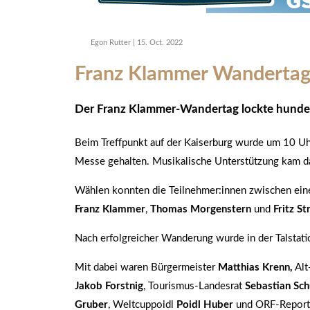
Egon Rutter
|
15. Oct. 2022
Franz Klammer Wandertag
Der Franz Klammer-Wandertag lockte hundert
Beim Treffpunkt auf der Kaiserburg wurde um 10 U
Messe gehalten. Musikalische Unterstützung kam d
Wählen konnten die Teilnehmer:innen zwischen eine
Franz Klammer
,
Thomas Morgenstern
und
Fritz St
Nach erfolgreicher Wanderung wurde in der Talstati
Mit dabei waren Bürgermeister
Matthias Krenn,
Alt
Jakob Forstnig
, Tourismus-Landesrat
Sebastian Sch
Gruber
, Weltcuppoidl
Poidl Huber
und ORF-Report