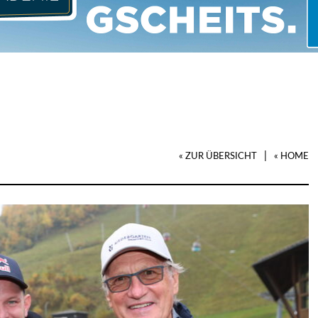
|
« ZUR ÜBERSICHT
« HOME