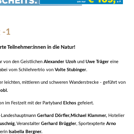
 -1
e Teilnehmer:innen in die Natur!
hr von den Geistlichen
Alexander Uzoh
und
Uwe Träger
eine
abei vom Schilehrertrio von
Volte Stubinger
.
r leichten, mittleren und schweren Wanderstrecke - geführt von
robl.
on im Festzelt mit der Partyband
Elchos
gefeiert.
-Landeshauptmann
Gerhard Dörfler,
Michael Klammer,
Hotelier
uschnig
, Veranstalter
Gerhard Brüggler
, Sportexpterte
Arno
erin
Isabella Bergner.