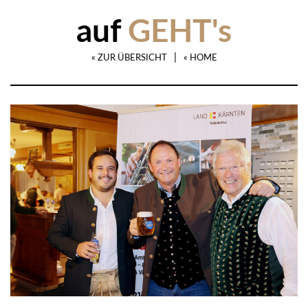
auf
GEHT's
|
« ZUR ÜBERSICHT
« HOME