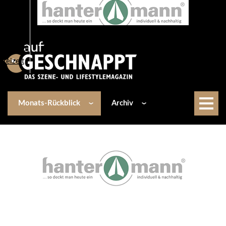
Über uns
Events
Kulinarik
Lifestyle
Freizeit
Monats-Rückblick
Archiv