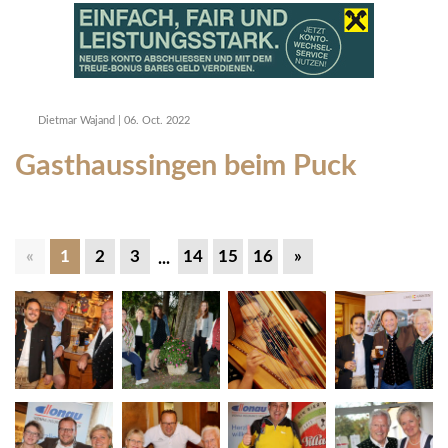
Dietmar Wajand
|
06. Oct. 2022
Gasthaussingen beim Puck
«
1
2
3
14
15
16
»
...