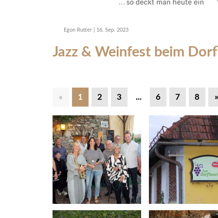
Egon Rutter
|
16. Sep. 2023
Jazz & Weinfest beim Dorf
«
1
2
3
...
6
7
8