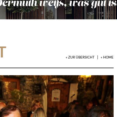
T
|
« ZUR ÜBERSICHT
« HOME