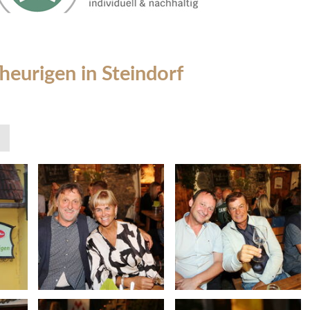
heurigen in Steindorf
»