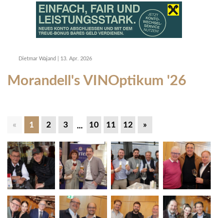
Dietmar Wajand
|
13. Apr. 2026
Morandell's VINOptikum '26
«
1
2
3
10
11
12
»
...