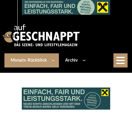
Über uns
Events
Kulinarik
Lifestyle
Freizeit
Monats-Rückblick
Archiv