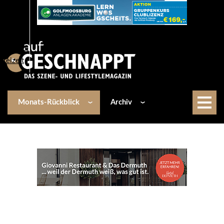
Über uns
Events
Kulinarik
Lifestyle
Freizeit
Monats-Rückblick
Archiv