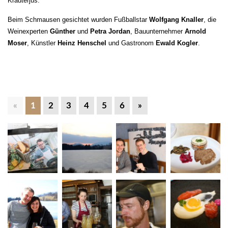
Kräuterjus.
Beim Schmausen gesichtet wurden Fußballstar
Wolfgang Knaller
, die
Weinexperten
Günther
und
Petra Jordan
, Bauunternehmer
Arnold
Moser
, Künstler
Heinz Henschel
und Gastronom
Ewald Kogler
.
«
1
2
3
4
5
6
»