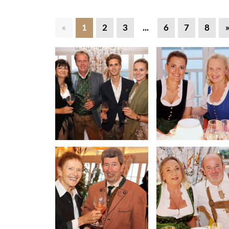
«
1
2
3
...
6
7
8