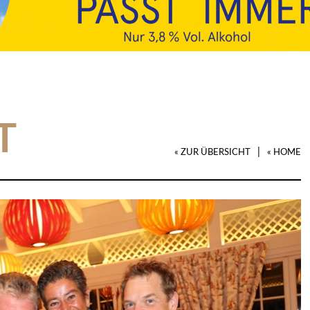
T
|
« ZUR ÜBERSICHT
« HOME