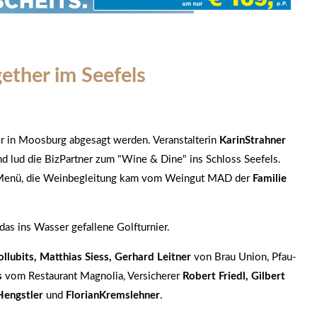
ether im Seefels
r in Moosburg abgesagt werden. Veranstalterin
Karin
Strahner
nd lud die BizPartner zum "Wine & Dine" ins Schloss Seefels.
s Menü, die Weinbegleitung kam vom Weingut MAD der
Familie
das ins Wasser gefallene Golfturnier.
ollubits, Matthias Siess, Gerhard Leitner
von Brau Union, Pfau-
s
vom Restaurant Magnolia, Versicherer
Robert Friedl, Gilbert
Hengstler
und
Florian
Kremslehner
.